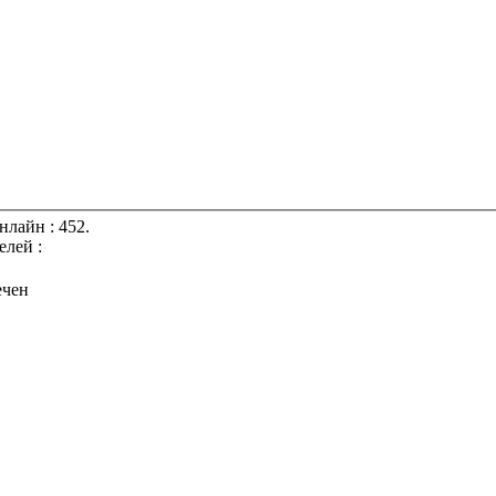
Максимальное число пользователей одновременно бывших онлайн : 452.
ователей :
ечен